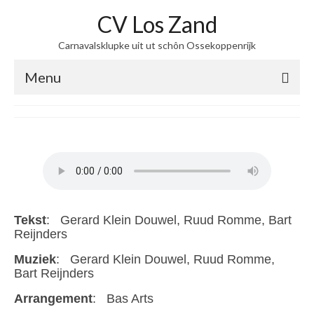
CV Los Zand
Carnavalsklupke uit ut schôn Ossekoppenrijk
Menu
home
over ons
Steekje Los
Optochten
Tekst
: Gerard Klein Douwel, Ruud Romme, Bart
zing maar mee
Reijnders
Muziek
: Gerard Klein Douwel, Ruud Romme,
Kiek dan
Bart Reijnders
Contact
Arrangement
: Bas Arts