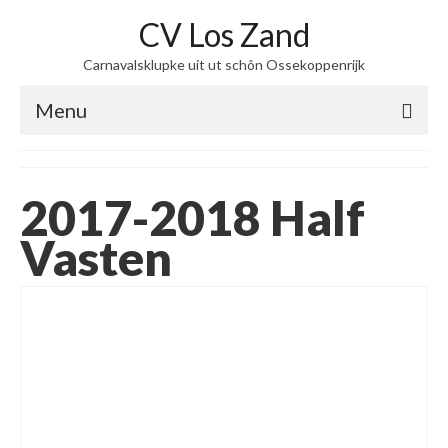
CV Los Zand
Carnavalsklupke uit ut schôn Ossekoppenrijk
Menu
home
2017-2018 Half
over ons
Vasten
Steekje Los
Optochten
zing maar mee
Kiek dan
Contact