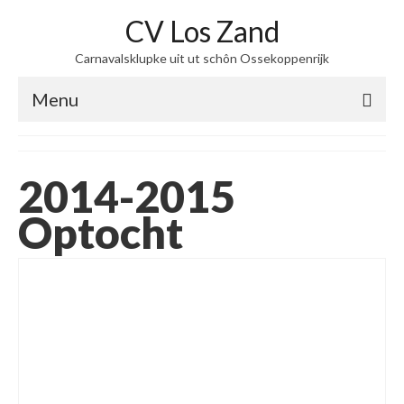
CV Los Zand
Carnavalsklupke uit ut schôn Ossekoppenrijk
Menu
home
2014-2015
over ons
Optocht
Steekje Los
Optochten
zing maar mee
Kiek dan
Contact