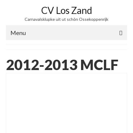
CV Los Zand
Carnavalsklupke uit ut schôn Ossekoppenrijk
Menu
home
2012-2013 MCLF
over ons
Steekje Los
Optochten
zing maar mee
Kiek dan
Contact